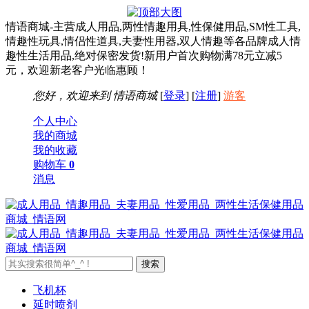
情语商城-主营成人用品,两性情趣用具,性保健用品,SM性工具,
情趣性玩具,情侣性道具,夫妻性用器,双人情趣等各品牌成人情
趣性生活用品,绝对保密发货!新用户首次购物满78元立减5
元，欢迎新老客户光临惠顾！
您好，欢迎来到
情语商城
[
登录
] [
注册
]
游客
个人中心
我的商城
我的收藏
购物车
0
消息
飞机杯
延时喷剂