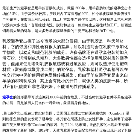
最初生产的避孕套是用羊的盲肠制成的。截至1990年，用羊盲肠制成的避孕套占市
场的5.5%，由于其价格较高，所以只占了零售额的20%。如今羊皮膜避孕套仍被生
产和销售，在市面上可以买到。自工厂首次生产避孕套以来，这种制造工艺相对来
说没有太多改变：盲肠经过清洗、脱脂和盐渍，然后将生皮运往精加工厂。新西兰
饲养着大量的绵羊，是大多数羊皮膜避孕套的主要产地和初始加工中心。
乳胶避孕套占据了当今市场的大部分份额。由于乳胶是一种天然材
料，它的强度和弹性会有很大的差异，所以制造商会在乳胶中添加化
学物质，以稳定和规范乳胶的成分。许多品牌还在避孕套包装前加入
滑石粉、润滑剂或杀精剂。大多数男性都会选择使用乳胶材质的避孕
套，但如果使用者对乳胶很敏感或有过敏反应，则可以选择使用塑料
材质（聚氨酯或聚异戊二烯）的避孕套。乳胶和塑料避孕套都可以在
性交行为中保护使用者免受性传播感染，但由于羊皮避孕套是由来自
羊肠的材料制成的，其上会有微小的开口，就像人类的皮肤一样，所
以它们只能防止非意愿妊娠，不能避免性传播感染。
避孕套
的雏形最早可以追溯到3000年前的古埃及，不过当时的避孕套并不具备避孕
的功能，而是被男人们当作一种饰物，象征着身份地位。
现代避孕套出现在17世纪的英国，英国国王查理二世的医生康德姆（Condom）受
到膨胀鱼鳔的启发发明了避孕套，将其套在阴茎上防止女性怀孕，这也解释了避孕
套在英文里被叫作“Condom”的原因。到了19世纪末期，天然乳胶的出现让避孕套
的发展有了新的飞跃。1919年，天然乳胶避孕套及配套的生产设备出现开启了乳胶