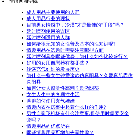
情语网商学院
成人用品主要使用的人群
成人用品行业的现状
目前男女情感中，冷漠”才是最佳的“手段”吗？
延时喷剂使用的误区
延时喷剂适用的人群
如何给很无知的女性普及基本的性知识呢?
情趣用品在选购时需要注意哪些方面
延时喷剂具备哪些优势，为什么如今比较盛行？
好用的女用自慰器有都哪些？
浅谈充气娃娃的发展历史
为什么一些女生钟爱这款仿真阳具？久爱真肌霸仿
真阳具
如何让女人感觉性高潮？刺激阴蒂
女生人生中的各期性生活
聊聊如何使用充气娃娃
情趣内衣在房事中起着什么样的作用?
男性自慰飞机杯有什么注意事项 使用时需要安全
套吗？
情趣用品的优点所在
哪些情趣用品可增加夫妻性趣？