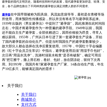
避孕套的现代文明历史。随着科技和时代的发展，现代避孕套更加舒适、轻薄、安
全，各个品牌也推出了不同种类的避孕套以满足消费人群的不同需求
。
在中国早期被称为阳具袋、风流如意袋等等，最初是在青楼等场
避孕套
所使用，用来预防性传播感染，所以并没有将名字与避孕联系起来。
1939年出版的《男女避孕法》中提到了“避孕袋”，因此推测在此时间段
左右，中国才将避孕套作为一种普遍的避孕手段。1949年以前，我国
还不能自主生产避孕套，全部依赖进口，因而价格较为昂贵，寻常人
难以获得。1955年，广州从日本引进了第一套避孕套生产设备，开始
了国内避孕套的自动化生产。但是当时我国生产的避孕套数量较少，
故大部分人都会选择在洗净后重复使用。1957年，中国红十字会编纂
的《红十字会员卫生常识》中指出，避孕套使用后须“用湿手巾包好”，
次日再“用温水洗净”，洗涤时须装水检查“是否有破裂”，确定可用后
再“把它擦干，撒上滑石粉，卷好、包好，放在阴凉处，留待下次再
用。到1993年，我国共有7家避孕套生产厂家、14条自动生产线，年生
产10亿多只，能够满足国内的需求！
关于我们
关于我们
商城简介
支付方式